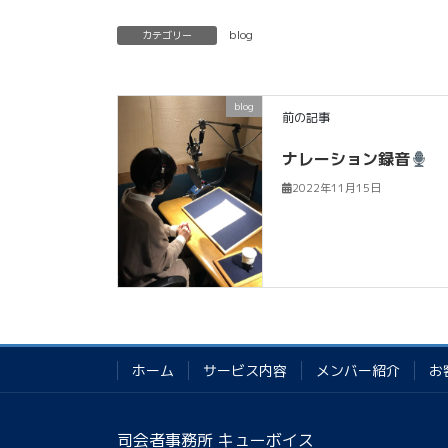
blog
カテゴリー
blog
前の記事
ナレーション録音
2022年11月15日
ホーム
サービス内容
メンバー紹介
お
司会者事務所 キューボイス