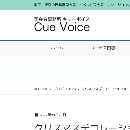
コ
ナ
埼玉・東京の披露宴司会者、イベント司会者、ナレーション、ビ
ン
ビ
テ
ゲ
ン
ー
ツ
シ
に
ョ
移
ン
ホーム
サービス内容
動
に
移
動
HOME
ブログ
blog
クリスマスデコレーション
2022年11月21日
クリスマスデコレーシ