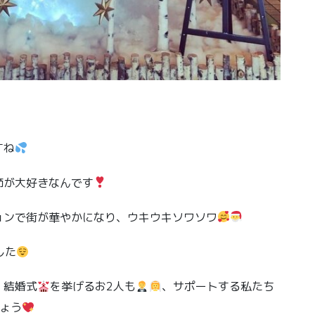
すね
節が大好きなんです
ョンで街が華やかになり、ウキウキソワソワ
した
、結婚式
を挙げるお2人も
、サポートする私たち
ょう