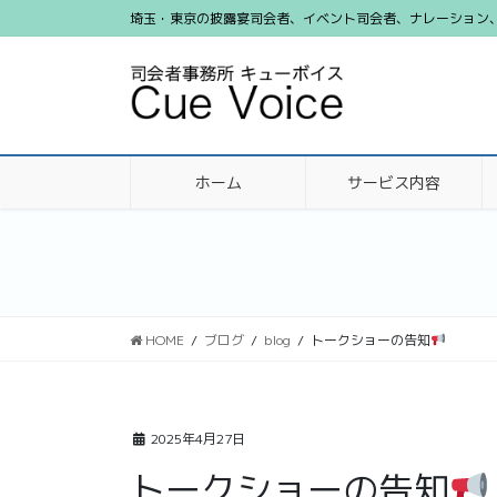
コ
ナ
埼玉・東京の披露宴司会者、イベント司会者、ナレーション、ビ
ン
ビ
テ
ゲ
ン
ー
ツ
シ
に
ョ
移
ン
ホーム
サービス内容
動
に
移
動
HOME
ブログ
blog
トークショーの告知
2025年4月27日
トークショーの告知