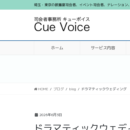
コ
ナ
埼玉・東京の披露宴司会者、イベント司会者、ナレーション、ビ
ン
ビ
テ
ゲ
ン
ー
ツ
シ
に
ョ
移
ン
ホーム
サービス内容
動
に
移
動
HOME
ブログ
blog
ドラマティックウェディング
2026年6月3日
ドラマティックウェデ