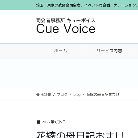
コ
ナ
埼玉・東京の披露宴司会者、イベント司会者、ナレーション、ビ
ン
ビ
テ
ゲ
ン
ー
ツ
シ
に
ョ
移
ン
ホーム
サービス内容
動
に
移
動
HOME
ブログ
blog
花嫁の母日記おまけ
2022年1月9日
花嫁の母日記おまけ