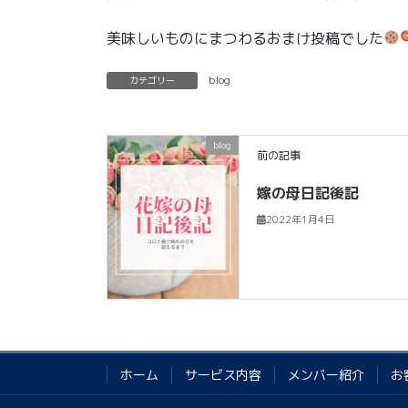
美味しいものにまつわるおまけ投稿でした
blog
カテゴリー
blog
前の記事
嫁の母日記後記
2022年1月4日
ホーム
サービス内容
メンバー紹介
お