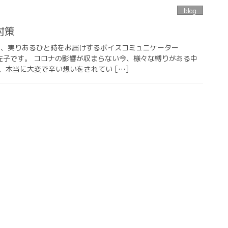
blog
対策
い、実りあるひと時をお届けするボイスコミュニケーター
木美佐子です。 コロナの影響が収まらない今、様々な縛りがある中
、本当に大変で辛い想いをされてい […]