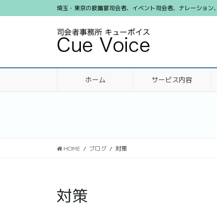
コ
ナ
埼玉・東京の披露宴司会者、イベント司会者、ナレーション、ビ
ン
ビ
テ
ゲ
ン
ー
ツ
シ
に
ョ
移
ン
ホーム
サービス内容
動
に
移
動
HOME
ブログ
対策
対策