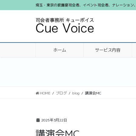
コ
ナ
埼玉・東京の披露宴司会者、イベント司会者、ナレーション、ビ
ン
ビ
テ
ゲ
ン
ー
ツ
シ
に
ョ
移
ン
ホーム
サービス内容
動
に
移
動
HOME
ブログ
blog
講演会MC
2025年3月22日
講演会MC